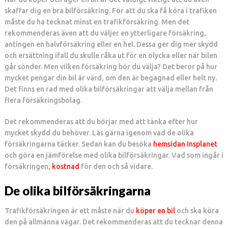
skaffar dig en bra bilförsäkring. För att du ska få köra i trafiken
måste du ha tecknat minst en trafikförsäkring. Men det
rekommenderas även att du väljer en ytterligare försäkring,
antingen en halvförsäkring eller en hel. Dessa ger dig mer skydd
och ersättning ifall du skulle råka ut för en olycka eller när bilen
går sönder. Men vilken försäkring bör du välja? Det beror på hur
mycket pengar din bil är värd, om den är begagnad eller helt ny.
Det finns en rad med olika bilförsäkringar att välja mellan från
flera försäkringsbolag.
Det rekommenderas att du börjar med att tänka efter hur
mycket skydd du behöver. Läs gärna igenom vad de olika
försäkringarna täcker. Sedan kan du besöka
hemsidan Insplanet
och göra en jämförelse med olika bilförsäkringar. Vad som ingår i
försäkringen,
kostnad
för den och så vidare.
De olika bilförsäkringarna
Trafikförsäkringen är ett måste när du
köper en bil
och ska köra
den på allmänna vägar. Det rekommenderas att du tecknar denna