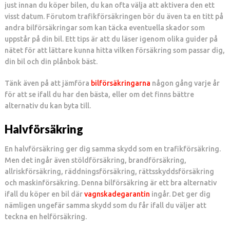
just innan du köper bilen, du kan ofta välja att aktivera den ett
visst datum. Förutom trafikförsäkringen bör du även ta en titt på
andra bilförsäkringar som kan täcka eventuella skador som
uppstår på din bil. Ett tips är att du läser igenom olika guider på
nätet för att lättare kunna hitta vilken försäkring som passar dig,
din bil och din plånbok bäst.
Tänk även på att jämföra
bilförsäkringarna
någon gång varje år
för att se ifall du har den bästa, eller om det finns bättre
alternativ du kan byta till.
Halvförsäkring
En halvförsäkring ger dig samma skydd som en trafikförsäkring.
Men det ingår även stöldförsäkring, brandförsäkring,
allriskförsäkring, räddningsförsäkring, rättsskyddsförsäkring
och maskinförsäkring. Denna bilförsäkring är ett bra alternativ
ifall du köper en bil där
vagnskadegarantin
ingår. Det ger dig
nämligen ungefär samma skydd som du får ifall du väljer att
teckna en helförsäkring.