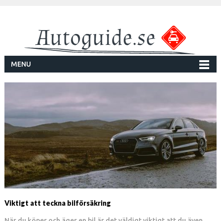
MENU
Viktigt att teckna bilförsäkring
När du köper och äger en bil är det väldigt viktigt att du även